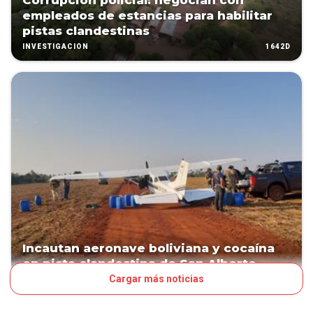
Corrupción policial: negocian con
empleados de estancias para habilitar
pistas clandestinas
1642D
INVESTIGACIÓN
Incautan aeronave boliviana y cocaína
en pista clandestina de San Alberto
Cargar más noticias
1817D
PAÍS