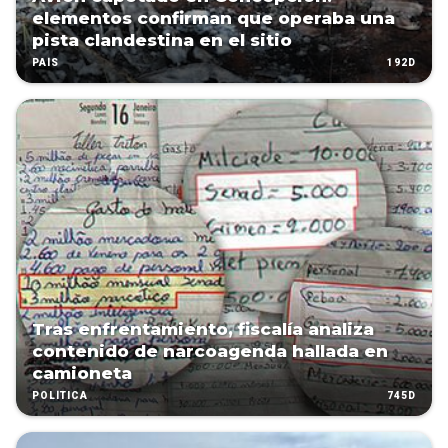
elementos confirman que operaba una
pista clandestina en el sitio
192D
PAÍS
Tras enfrentamiento, fiscalía analiza
contenido de narcoagenda hallada en
camioneta
745D
POLÍTICA