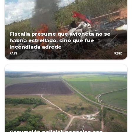
Fiscalía presume que avioneta no se
habría estrellado, sino que fue
incendiada adrede
928D
PAÍS