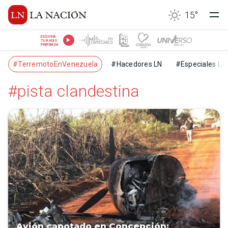
15
°
ESCUCHÁ
TU RADIO
PREFERIDA
#TerremotoEnVenezuela
#Hacedores LN
#Especiales LN
#pista clandestina
Avión capotado en Concepción: