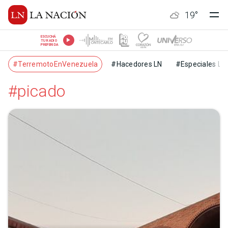
19
°
ESCUCHÁ
TU RADIO
PREFERIDA
#TerremotoEnVenezuela
#Hacedores LN
#Especiales LN
#picado