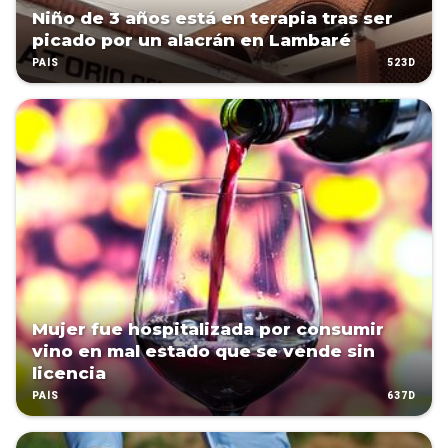
Niño de 3 años está en terapia tras ser
picado por un alacrán en Lambaré
523D
PAÍS
Mujer fue hospitalizada por consumir
vino en mal estado que se vende sin
licencia
637D
PAÍS