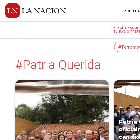
POLÍTIC
ELEGÍ Y
ESCUC
TU RADIO
PREF
#Terremo
#Patria Querida
Patria
oficia
candid