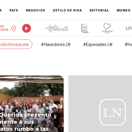
A
PAÍS
NEGOCIOS
ESTILO DE VIDA
EDITORIAL
MUNDO
HÁ
ERIDA
toEnVenezuela
#Hacedores LN
#Especiales LN
#Ha
 Querida presentó
lmente a sus
atos rumbo a las