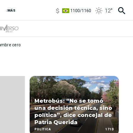
5900
/
5960
12
°
1100
/
1160
:MÁS
3,8
/
4
6850
/
7200
5900
/
5960
mbre cero
Metrobús: “No se tomó
una decisión técnica, sino
política”, dice concejal de
Patria Querida
171D
POLÍTICA