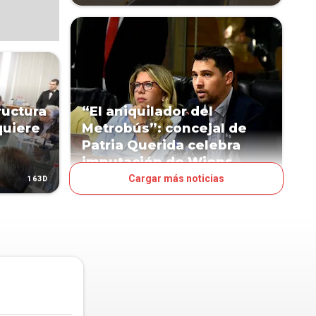
ructura
“El aniquilador del
quiere
Metrobús”: concejal de
Patria Querida celebra
imputación de Wiens
Cargar más noticias
163D
172D
POLÍTICA