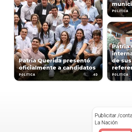
munici
POLÍTICA
Patria
intern
Patria Querida presentó
de sus
oficialmente a candidatos
refere
4D
POLÍTICA
POLÍTICA
Publicitar /cont
La Nación