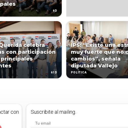
pales
6D
 Querida celebra
IPS: “Existe una est
as con participación
muy fuerte que no 
 principales
cambios”, señala
ntes
diputada Vallejo
61D
POLÍTICA
actar con
Suscribite al mailing.