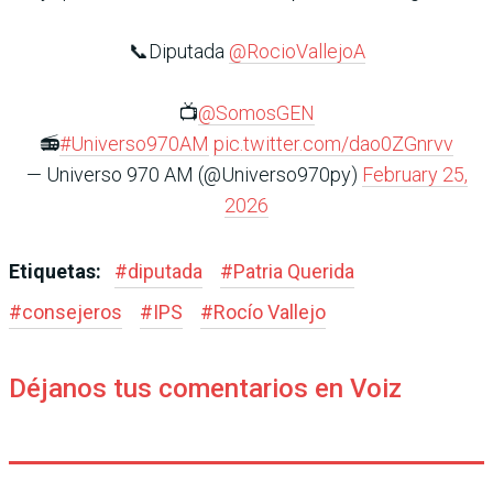
📞Diputada
@RocioVallejoA
📺
@SomosGEN
📻
#Universo970AM
pic.twitter.com/dao0ZGnrvv
— Universo 970 AM (@Universo970py)
February 25,
2026
Etiquetas:
#
diputada
#
Patria Querida
#
consejeros
#
IPS
#
Rocío Vallejo
Déjanos tus comentarios en Voiz