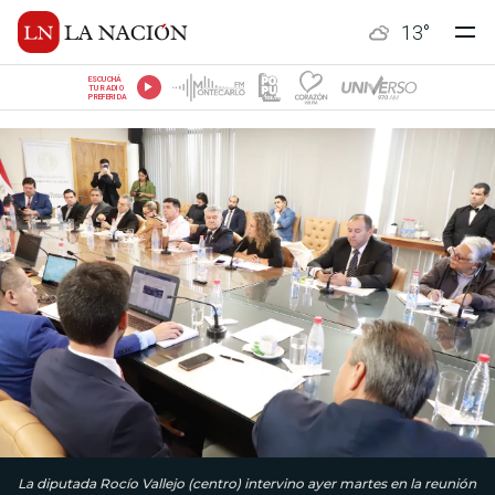
13
°
ESCUCHÁ
TU RADIO
PREFERIDA
La diputada Rocío Vallejo (centro) intervino ayer martes en la reunión