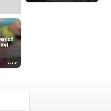
ganizó
 del
e
2067D