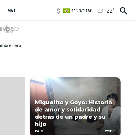
5920
/
5970
22
°
1120
/
1160
:MÁS
3,6
/
3,9
6850
/
7200
5920
/
5970
mbre cero
Miguelito y Goyo: Historia
de amor y solidaridad
detrás de un padre y su
hijo
2231D
PAÍS