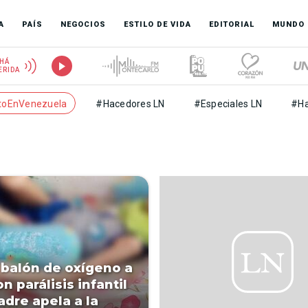
A
PAÍS
NEGOCIOS
ESTILO DE VIDA
EDITORIAL
MUNDO
HÁ
ERIDA
toEnVenezuela
#Hacedores LN
#Especiales LN
#Ha
balón de oxígeno a
n parálisis infantil
adre apela a la