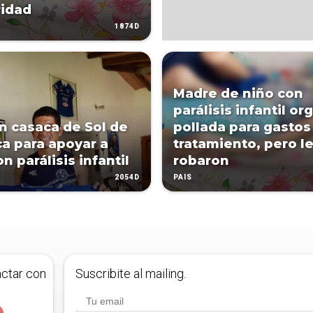
ridad
1874D
Madre de niño con
parálisis infantil or
n casaca de Sol de
pollada para gastos
a para apoyar a
tratamiento, pero l
n parálisis infantil
robaron
2054D
PAÍS
actar con
Suscribite al mailing.