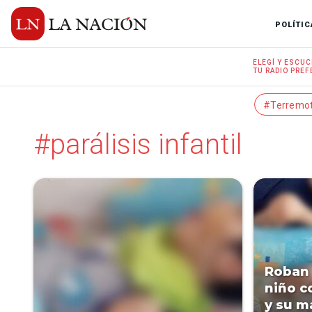
POLÍTIC
ELEGÍ Y
ESCUC
TU RADIO
PREF
#Terremo
#parálisis infantil
Roban 
niño co
y su m