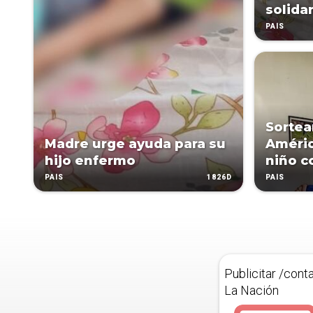
solida
PAÍS
Sortea
Madre urge ayuda para su
Améric
hijo enfermo
niño co
1826D
PAÍS
PAÍS
Publicitar /cont
La Nación