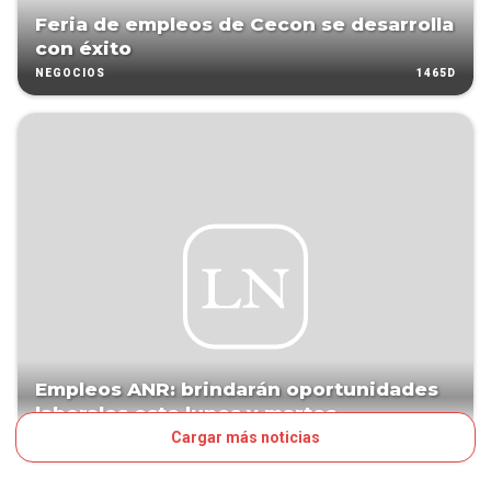
Feria de empleos de Cecon se desarrolla
con éxito
1465D
NEGOCIOS
Empleos ANR: brindarán oportunidades
laborales este lunes y martes
Cargar más noticias
1518D
PAÍS