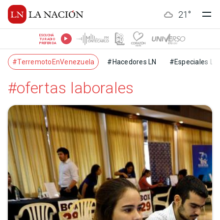
21
°
ESCUCHÁ
TU RADIO
PREFERIDA
#TerremotoEnVenezuela
#Hacedores LN
#Especiales LN
#ofertas laborales