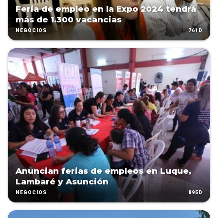
Feria de empleo en la Expo 2024 tendrá
más de 1.300 vacancias
761D
NEGOCIOS
Anuncian ferias de empleos en Luque,
Lambaré y Asunción
895D
NEGOCIOS