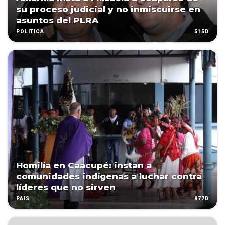
su proceso judicial y no inmiscuirse en
asuntos del PLRA
515D
POLÍTICA
Homilía en Caacupé: instan a
comunidades indígenas a luchar contra
líderes que no sirven
977D
PAÍS