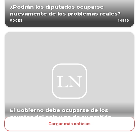
¿Podrán los diputados ocuparse
nuevamente de los problemas reales?
1457D
VOCES
El Gobierno debe ocuparse de los
asuntos del país y no de su partido
Cargar más noticias
1499D
EDITORIAL