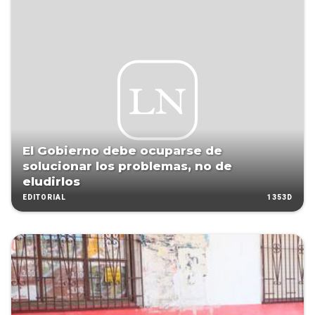
El Gobierno debe ocuparse de
solucionar los problemas, no de
eludirlos
1353D
EDITORIAL