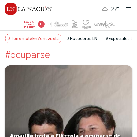
27
°
ESCUCHÁ
TU RADIO
PREFERIDA
#TerremotoEnVenezuela
#Hacedores LN
#Especiales LN
#ocuparse
Amarilla insta a Filizzola a ocuparse de