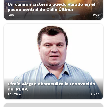
Un camión cisterna quedó varado en el
paseo central de Calle Última
997D
PAÍS
Efraín Alegre obstaculiza la renovación
del PLRA
1140D
POLÍTICA