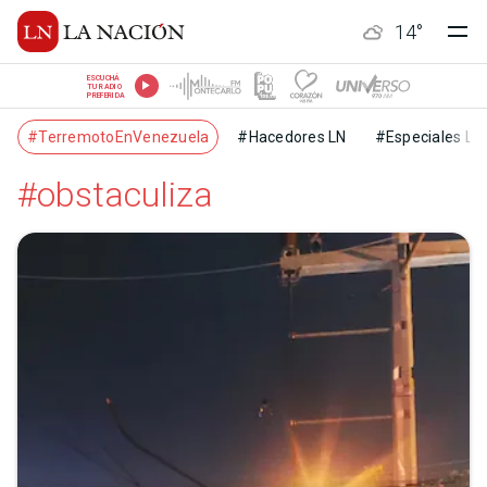
14
°
ESCUCHÁ
TU RADIO
PREFERIDA
#TerremotoEnVenezuela
#Hacedores LN
#Especiales LN
#obstaculiza