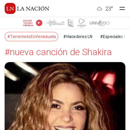
23
°
ESCUCHÁ
TU RADIO
PREFERIDA
#TerremotoEnVenezuela
#Hacedores LN
#Especiales LN
#nueva canción de Shakira