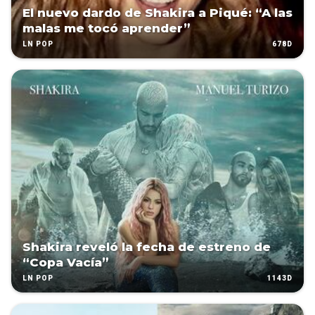
El nuevo dardo de Shakira a Piqué: “A las
malas me tocó aprender”
678D
LN POP
Shakira reveló la fecha de estreno de
“Copa Vacía”
1143D
LN POP