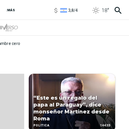
3,8
/
4
18
°
:MÁS
6850
/
7200
5900
/
5960
mbre cero
“Este es un regalo del
papa al Paraguay”, dice
monseñor Martínez desde
Roma
1443D
POLÍTICA