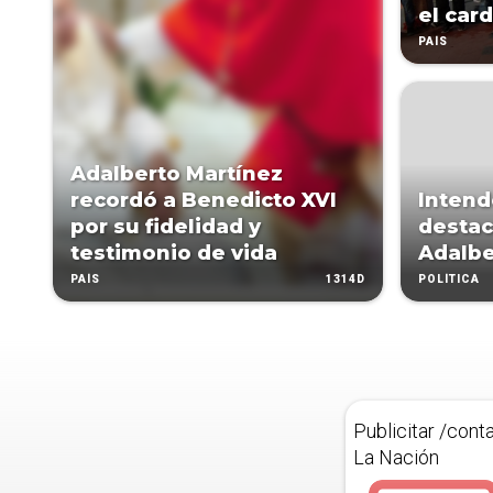
el car
PAÍS
Adalberto Martínez
recordó a Benedicto XVI
Intend
por su fidelidad y
destac
testimonio de vida
Adalbe
1314D
PAÍS
POLÍTICA
Publicitar /cont
La Nación