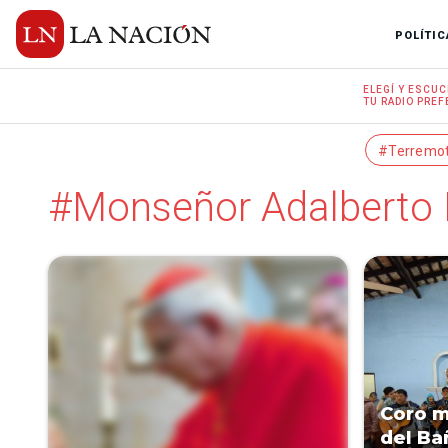
POLÍTIC
ELEGÍ Y
ESCUC
TU RADIO
PREF
#Terremo
#Monseñor Adalberto 
Coro m
del B