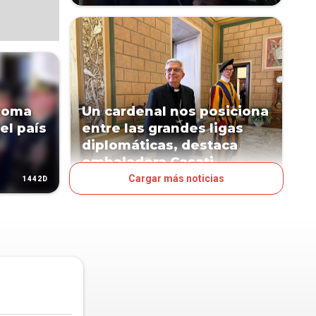
 Roma
Un cardenal nos posiciona
el país
entre las grandes ligas
diplomáticas, destaca
embajadora Casati
Cargar más noticias
1442D
1444D
POLÍTICA