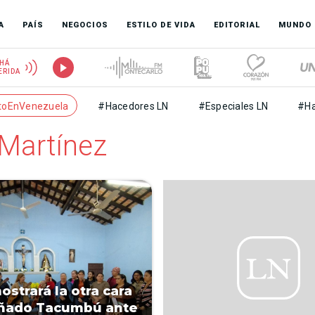
A
PAÍS
NEGOCIOS
ESTILO DE VIDA
EDITORIAL
MUNDO
HÁ
ERIDA
toEnVenezuela
#Hacedores LN
#Especiales LN
#Ha
Martínez
ostrará la otra cara
añado Tacumbú ante