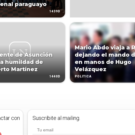
denal paraguayo
1439D
Mario Abdo viaja a
ente de Asunción
dejando el mando d
a humildad de
en manos de Hugo
rto Martínez
Velázquez
1440D
POLÍTICA
actar con
Suscribite al mailing.