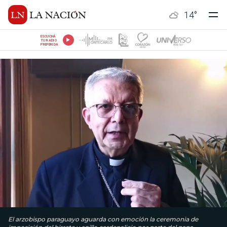
14
°
ESCUCHÁ
TU RADIO
PREFERIDA
El arzobispo paraguayo aguarda con emoción la ceremonia de