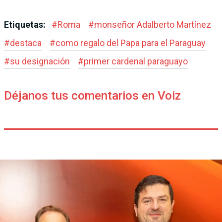
Etiquetas:
#
Roma
#
monseñor Adalberto Martínez
#
destaca
#
como regalo del Papa para el Paraguay
#
su designación
#
primer cardenal paraguayo
Déjanos tus comentarios en Voiz