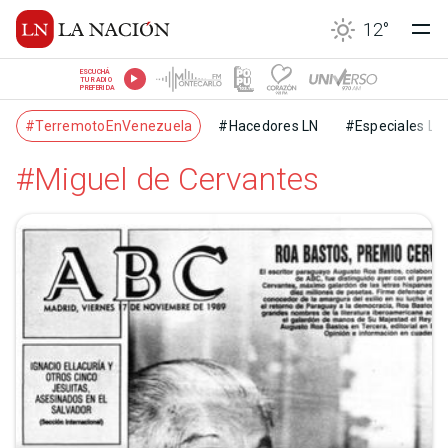
12
°
ESCUCHÁ
TU RADIO
PREFERIDA
#TerremotoEnVenezuela
#Hacedores LN
#Especiales LN
#Miguel de Cervantes