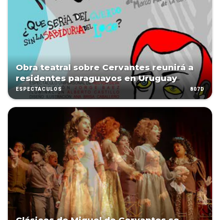
Obra teatral sobre Cervantes reunirá a
residentes paraguayos en Uruguay
807D
ESPECTÁCULOS