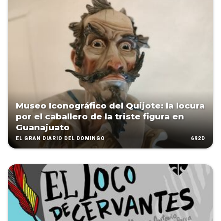
Museo Iconográfico del Quijote: la locura
por el caballero de la triste figura en
Guanajuato
692D
EL GRAN DIARIO DEL DOMINGO