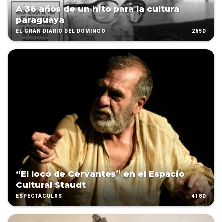
A 36 años de un hito para la cultura
paraguaya
265D
EL GRAN DIARIO DEL DOMINGO
“El loco de Cervantes” en el Espacio
Cultural Staudt
418D
ESPECTÁCULOS