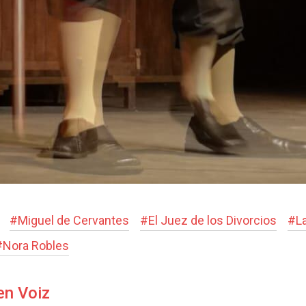
#
Miguel de Cervantes
#
El Juez de los Divorcios
#
L
#
Nora Robles
en Voiz