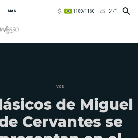
1100
/
1160
27
°
3,8
/
4
:MÁS
6850
/
7200
5900
/
5960
VOS
lásicos de Miguel
de Cervantes se