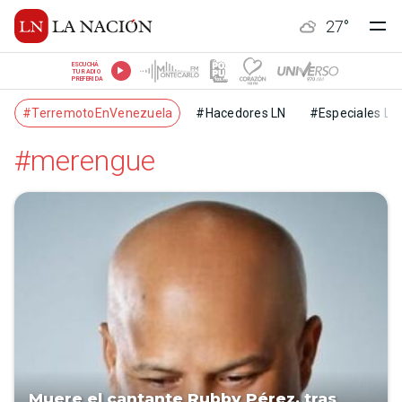
27
°
ESCUCHÁ
TU RADIO
PREFERIDA
#TerremotoEnVenezuela
#Hacedores LN
#Especiales LN
#merengue
Muere el cantante Rubby Pérez, tras