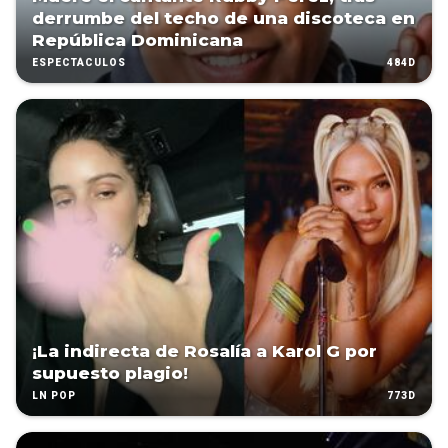
derrumbe del techo de una discoteca en
República Dominicana
484D
ESPECTÁCULOS
¡La indirecta de Rosalía a Karol G por
supuesto plagio!
773D
LN POP