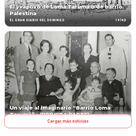
El yvapovõ de Loma Tarumá o de barrio
Palestina
1974D
EL GRAN DIARIO DEL DOMINGO
Un viaje al imaginario “Barrio Loma
Tarumá”­ - (PRIMERA PARTE)
Cargar más noticias
2128D
EL GRAN DIARIO DEL DOMINGO