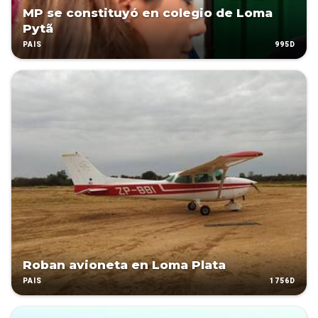
MP se constituyó en colegio de Loma
Pytã
995D
PAÍS
Roban avioneta en Loma Plata
1756D
PAÍS