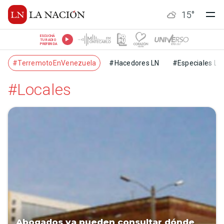
15
°
ESCUCHÁ
TU RADIO
PREFERIDA
#TerremotoEnVenezuela
#Hacedores LN
#Especiales LN
#Locales
Abogados ya pueden consultar dónde