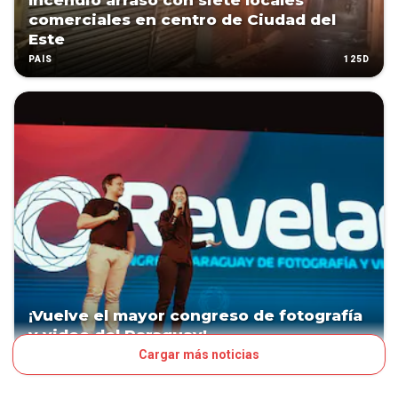
Incendio arrasó con siete locales
comerciales en centro de Ciudad del
Este
125D
PAÍS
¡Vuelve el mayor congreso de fotografía
y video del Paraguay!
Cargar más noticias
PATROCINADO
319D
PAÍS