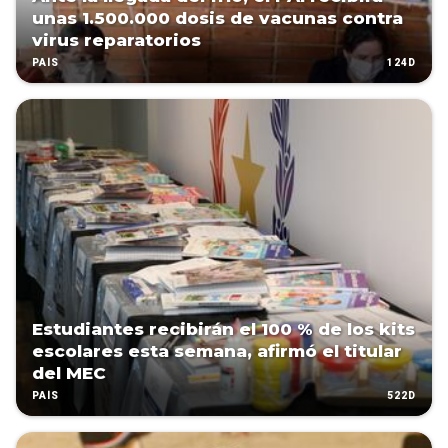
unas 1.500.000 dosis de vacunas contra
virus reparatorios
124D
PAÍS
Estudiantes recibirán el 100 % de los kits
escolares esta semana, afirmó el titular
del MEC
522D
PAÍS