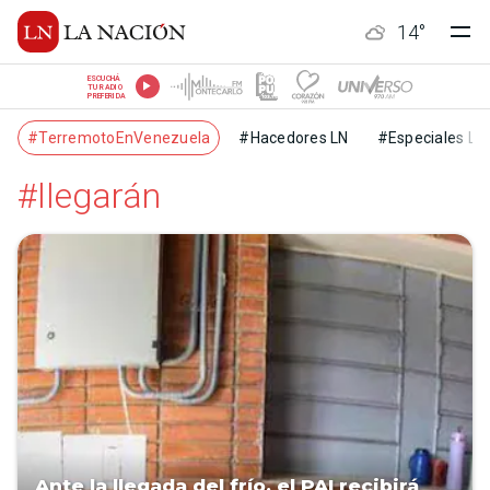
14
°
ESCUCHÁ
TU RADIO
PREFERIDA
#TerremotoEnVenezuela
#Hacedores LN
#Especiales LN
#llegarán
Ante la llegada del frío, el PAI recibirá