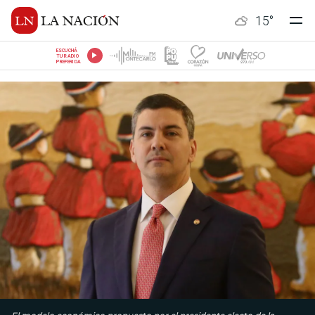
15
°
ESCUCHÁ
TU RADIO
PREFERIDA