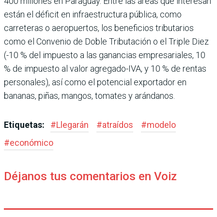
400 millones en Para­guay. Entre las áreas que interesan
están el déficit en infraestructura pública, como
carreteras o aeropuer­tos, los beneficios tributa­rios
como el Convenio de Doble Tributación o el Tri­ple Diez
(-10 % del impuesto a las ganancias empresaria­les, 10
% de impuesto al valor agregado-IVA, y 10 % de ren­tas
personales), así como el potencial exportador en
bananas, piñas, mangos, tomates y arándanos.
Etiquetas:
#
Llegarán
#
atraídos
#
modelo
#
económico
Déjanos tus comentarios en Voiz