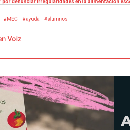
 por denunciar irregularidades en la alimentación esc
#
MEC
#
ayuda
#
alumnos
en Voiz
A