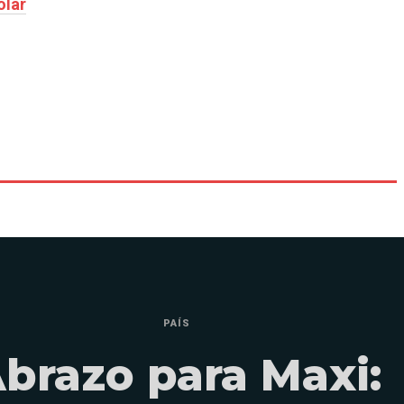
olar
PAÍS
brazo para Maxi: