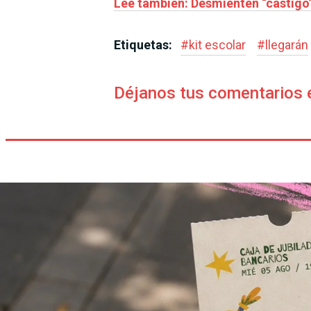
Leé también: Desmienten “castigo”
Etiquetas:
#
kit escolar
#
llegarán
Déjanos tus comentarios 