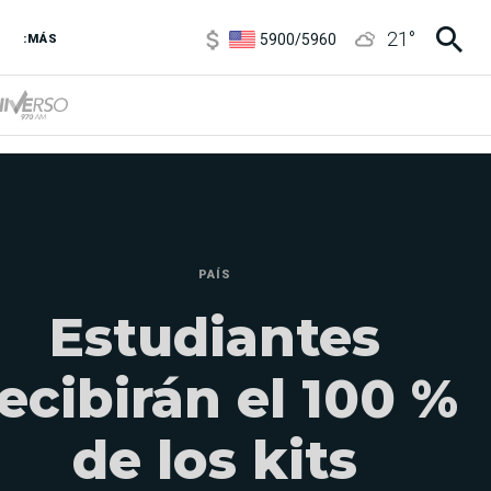
6850
/
7200
21
°
5900
/
5960
:MÁS
1100
/
1160
3,8
/
4
6850
/
7200
5900
/
5960
PAÍS
Estudiantes
ecibirán el 100 %
de los kits