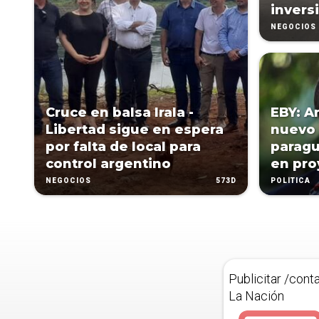
invers
NEGOCIOS
Cruce en balsa Irala -
EBY: A
Libertad sigue en espera
nuevo 
por falta de local para
paragu
control argentino
en pro
573D
NEGOCIOS
POLÍTICA
Publicitar /cont
La Nación