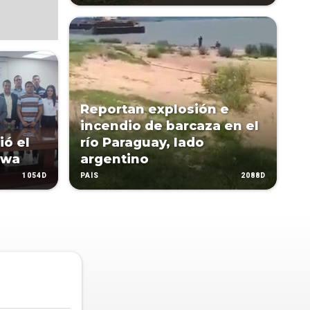
Reportan explosión e
incendio de barcaza en el
ió el
río Paraguay, lado
awa
argentino
1054D
2088D
PAÍS