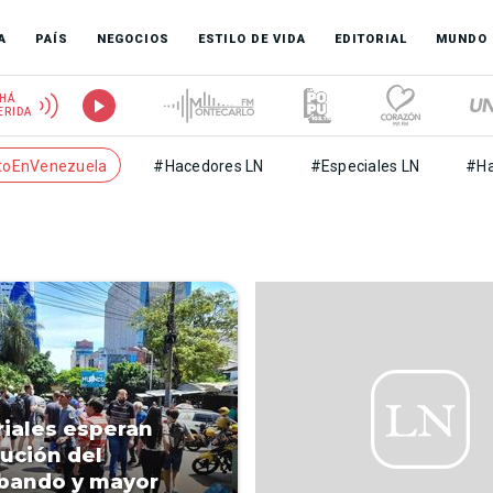
A
PAÍS
NEGOCIOS
ESTILO DE VIDA
EDITORIAL
MUNDO
HÁ
ERIDA
toEnVenezuela
#Hacedores LN
#Especiales LN
#Ha
riales esperan
ución del
bando y mayor