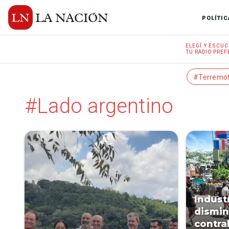
POLÍTIC
ELEGÍ Y
ESCUC
TU RADIO
PREF
#Terremo
#Lado argentino
Indust
dismin
contra