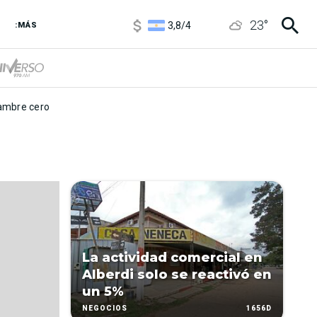
1100
/
1160
23
°
3,8
/
4
:MÁS
6850
/
7200
5900
/
5960
mbre cero
La actividad comercial en
Alberdi solo se reactivó en
un 5%
1656D
NEGOCIOS