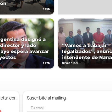
ión
583D
rgentina designó a
director y lado
“Vamos a trabajar
ayo espera avanzar
legalizados”, anunc
yectos
intendente de Nan
897D
NEGOCIOS
actar con
Suscribite al mailing.