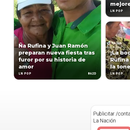
mejore
LN POP
Ña Rufina y Juan Ramón
preparan nueva fiesta tras
¡La bo
furor por su historia de
Rufina
amor
la ton
862D
LN POP
LN POP
Publicitar /cont
La Nación