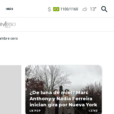
5900
/
5960
13
°
1100
/
1160
:MÁS
3,8
/
4
6850
/
7200
5900
/
5960
mbre cero
¿De luna de miel? Marc
Anthony y Nadia Ferreira
inician gira por Nueva York
1274D
LN POP