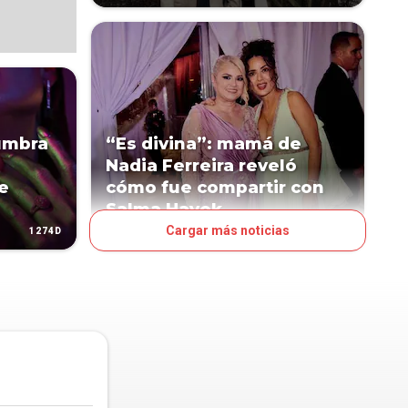
lumbra
“Es divina”: mamá de
Nadia Ferreira reveló
e
cómo fue compartir con
Salma Hayek
Cargar más noticias
1274D
1276D
LN POP