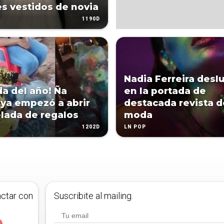
s vestidos de novia
1190D
Nadia Ferreira des
da del año! Ña
en la portada de
 ya empezó a abrir
destacada revista d
elada de regalos
moda
1202D
LN POP
actar con
Suscribite al mailing.