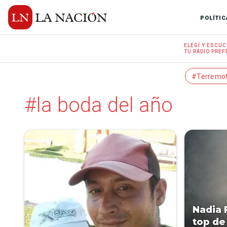
POLÍTIC
ELEGÍ Y
ESCUC
TU RADIO
PREF
#Terremo
#la boda del año
Nadia 
top de