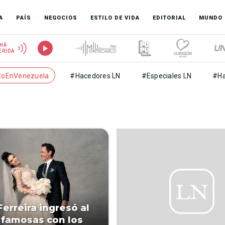
A
PAÍS
NEGOCIOS
ESTILO DE VIDA
EDITORIAL
MUNDO
HÁ
ERIDA
toEnVenezuela
#Hacedores LN
#Especiales LN
#Ha
Ferreira ingresó al
 famosas con los