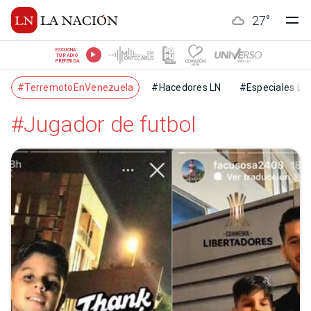
27
°
ESCUCHÁ
TU RADIO
PREFERIDA
#TerremotoEnVenezuela
#Hacedores LN
#Especiales LN
#Jugador de futbol