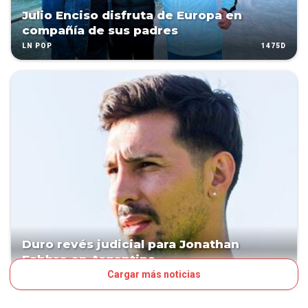
Julio Enciso disfruta de Europa en
compañía de sus padres
1475D
LN POP
Duro revés judicial para Jonathan
Fabbro en Argentina
Cargar más noticias
1489D
MUNDO