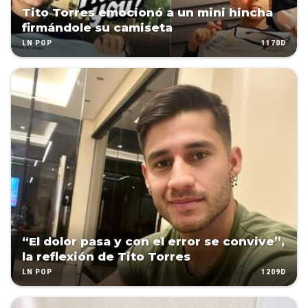
Tito Torres emocionó a un mini hincha
firmándole su camiseta
1170D
LN POP
“El dolor pasa y con el error se convive”,
la reflexión de Tito Torres
1209D
LN POP