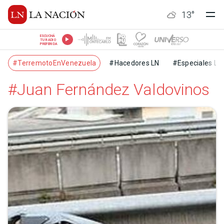
13
°
ESCUCHÁ
TU RADIO
PREFERIDA
#TerremotoEnVenezuela
#Hacedores LN
#Especiales LN
#Juan Fernández Valdovinos