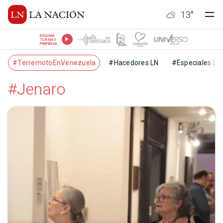
13
°
ESCUCHÁ
TU RADIO
PREFERIDA
#TerremotoEnVenezuela
#Hacedores LN
#Especiales LN
#Jenaro