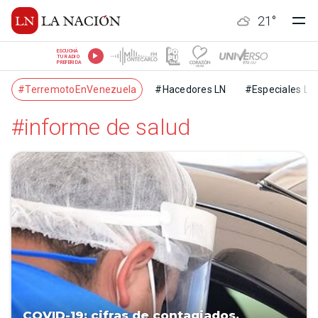
21
°
ESCUCHÁ
TU RADIO
PREFERIDA
#TerremotoEnVenezuela
#Hacedores LN
#Especiales LN
#informe de salud
COVID-19: cifras de contagiados,