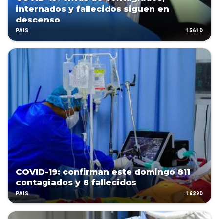
internados y fallecidos siguen en
descenso
1561D
PAÍS
COVID-19: confirman este domingo 811
contagiados y 8 fallecidos
1629D
PAÍS