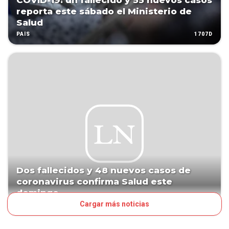
COVID-19: un fallecido y 55 nuevos casos
reporta este sábado el Ministerio de
Salud
1707D
PAÍS
Dos fallecidos y 48 nuevos casos de
coronavirus confirma Salud este
domingo
Cargar más noticias
1713D
PAÍS