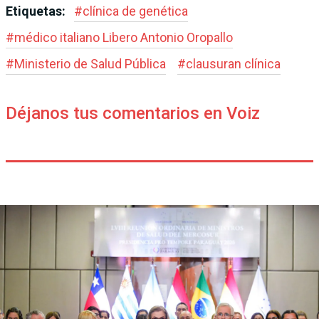
Etiquetas:
#
clínica de genética
#
médico italiano Libero Antonio Oropallo
#
Ministerio de Salud Pública
#
clausuran clínica
Déjanos tus comentarios en Voiz