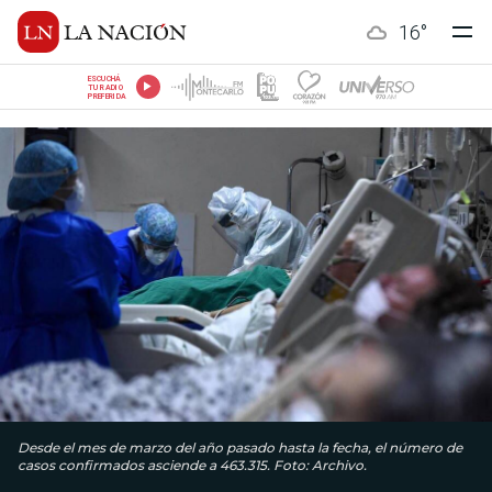
16
°
ESCUCHÁ
TU RADIO
PREFERIDA
Desde el mes de marzo del año pasado hasta la fecha, el número de
casos confirmados asciende a 463.315. Foto: Archivo.