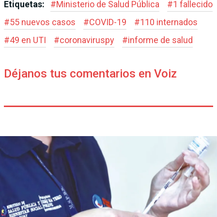
Etiquetas:
#
Ministerio de Salud Pública
#
1 fallecido
#
55 nuevos casos
#
COVID-19
#
110 internados
#
49 en UTI
#
coronaviruspy
#
informe de salud
Déjanos tus comentarios en Voiz