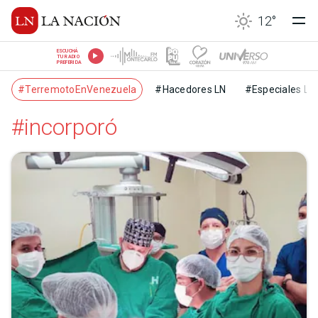
12
°
ESCUCHÁ
TU RADIO
PREFERIDA
#TerremotoEnVenezuela
#Hacedores LN
#Especiales LN
#incorporó