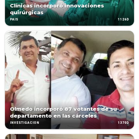
Clínicas incorporó innovaciones
quirúrgicas
1126D
PAÍS
Olmedo incorporó 87 votantes de su
departamento en las cárceles
1370D
INVESTIGACIÓN