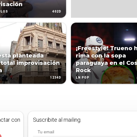
isación
402D
ULOS
¡Freestyle! Trueno 
sta planteada
rima con la sopa
a total improvisación
paraguaya en el Co
a
Rock
1234D
LN POP
actar con
Suscribite al mailing.