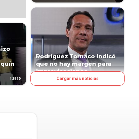
hizo
Rodríguez Tornaco indicó
squín
que no hay margen para
improvisaciones
Cargar más noticias
1257D
1310D
POLÍTICA