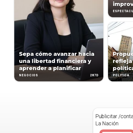
improv
ESPECTÁC
Sepa cómo avanzar hacia
Propue
una libertad financiera y
reflej
aprender a planificar
polític
287D
NEGOCIOS
POLÍTICA
Publicitar /cont
La Nación