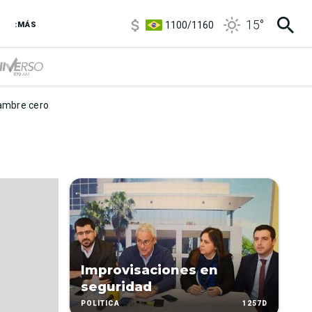
5900
/
5960
15
°
1100
/
1160
:MÁS
3,8
/
4
6850
/
7200
5900
/
5960
mbre cero
Improvisaciones en
seguridad
1257D
POLÍTICA