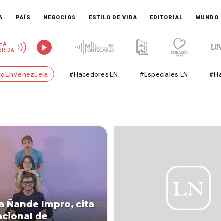
A
PAÍS
NEGOCIOS
ESTILO DE VIDA
EDITORIAL
MUNDO
HÁ
ERIDA
toEnVenezuela
#Hacedores LN
#Especiales LN
#Ha
a Ñande Impro, cita
acional de