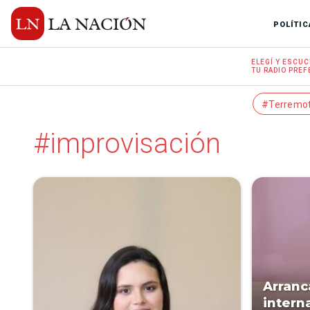
POLÍTIC
ELEGÍ Y
ESCUC
TU RADIO
PREF
#Terremo
#improvisación
Arranc
intern