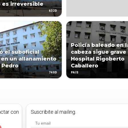
 es irreversible
632D
Policía baleado en l
ó el suboficial
cabeza sigue grave 
 en un allanamiento
Hospital Rigoberto
 Pedro
Caballero
740D
PAÍS
actar con
Suscribite al mailing.