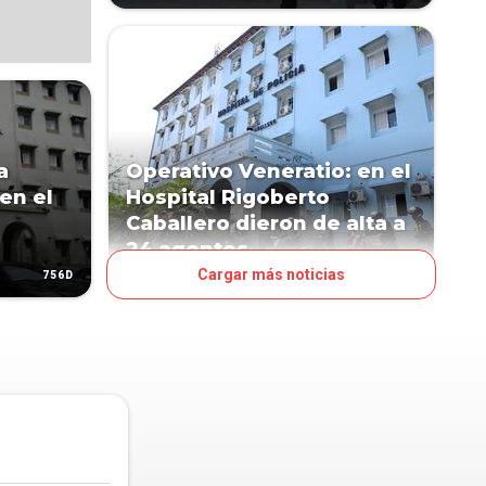
a
Operativo Veneratio: en el
en el
Hospital Rigoberto
Caballero dieron de alta a
24 agentes
Cargar más noticias
756D
964D
PAÍS