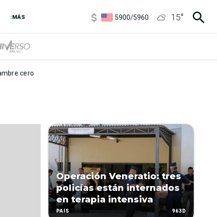
6850
/
7200
15
°
5900
/
5960
:MÁS
1100
/
1160
3,8
/
4
6850
/
7200
5900
/
5960
mbre cero
Operación Veneratio: tres
policías están internados
en terapia intensiva
963D
PAÍS