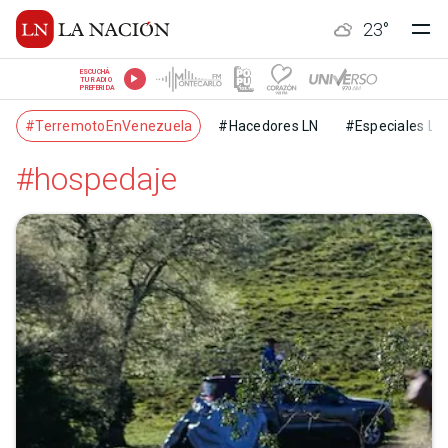
23
°
ESCUCHÁ
TU RADIO
PREFERIDA
#TerremotoEnVenezuela
#Hacedores LN
#Especiales LN
#hospedaje