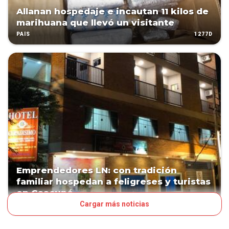
Allanan hospedaje e incautan 11 kilos de
marihuana que llevó un visitante
1277D
PAÍS
Emprendedores LN: con tradición
familiar hospedan a feligreses y turistas
en Caacupé
Cargar más noticias
1550D
NEGOCIOS