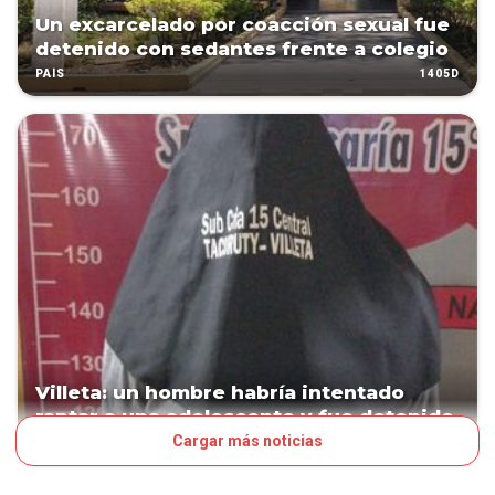
Un excarcelado por coacción sexual fue
detenido con sedantes frente a colegio
1405D
PAÍS
Villeta: un hombre habría intentado
raptar a una adolescente y fue detenido
Cargar más noticias
1419D
PAÍS