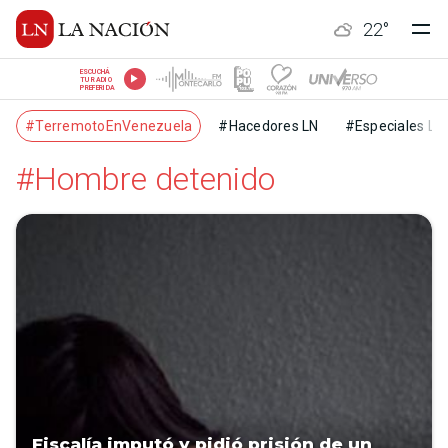
22
°
ESCUCHÁ
TU RADIO
PREFERIDA
#TerremotoEnVenezuela
#Hacedores LN
#Especiales LN
#Hombre detenido
Fiscalía imputó y pidió prisión de un