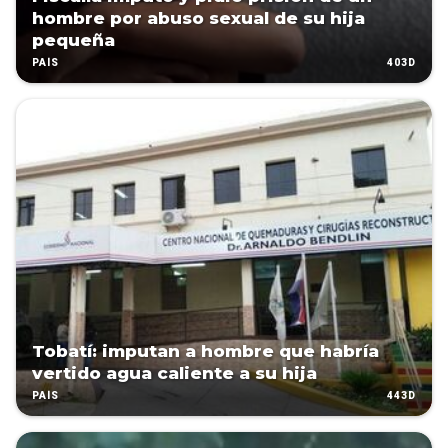
hombre por abuso sexual de su hija
pequeña
403D
PAÍS
Tobatí: imputan a hombre que habría
vertido agua caliente a su hija
443D
PAÍS