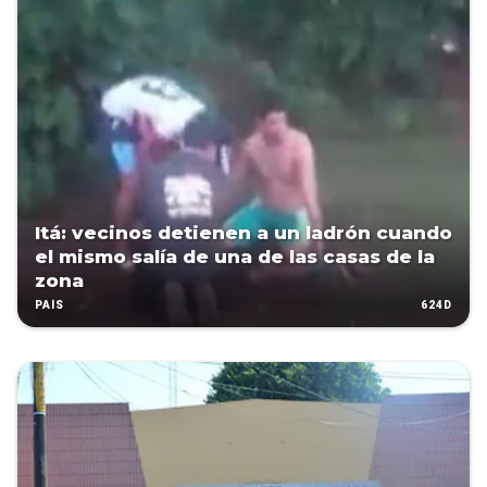
Itá: vecinos detienen a un ladrón cuando
el mismo salía de una de las casas de la
zona
624D
PAÍS