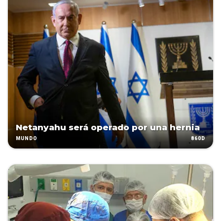
Netanyahu será operado por una hernia
860D
MUNDO