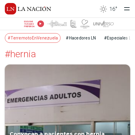
16
°
ESCUCHÁ
TU RADIO
PREFERIDA
#TerremotoEnVenezuela
#Hacedores LN
#Especiales LN
#hernia
Convocan a pacientes con hernia