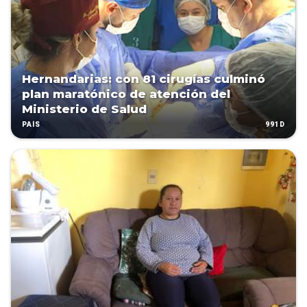
Hernandarias: con 81 cirugías culminó
plan maratónico de atención del
Ministerio de Salud
991D
PAÍS