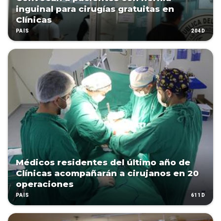
inguinal para cirugías gratuitas en
Clínicas
204D
PAÍS
Médicos residentes del último año de
Clínicas acompañarán a cirujanos en 20
operaciones
611D
PAÍS