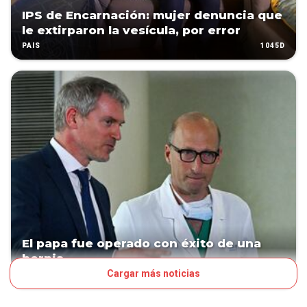
IPS de Encarnación: mujer denuncia que
le extirparon la vesícula, por error
1045D
PAÍS
El papa fue operado con éxito de una
hernia
Cargar más noticias
1157D
MUNDO