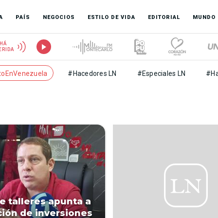
A
PAÍS
NEGOCIOS
ESTILO DE VIDA
EDITORIAL
MUNDO
HÁ
ERIDA
toEnVenezuela
#Hacedores LN
#Especiales LN
#Ha
de talleres apunta a
ción de inversiones