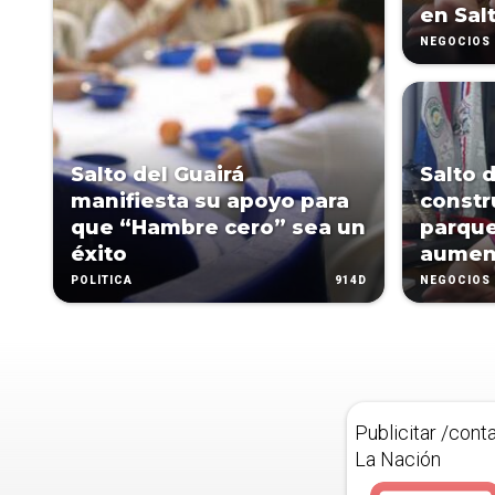
en Sal
NEGOCIOS
Salto del Guairá
Salto 
manifiesta su apoyo para
constr
que “Hambre cero” sea un
parque
éxito
aument
914D
POLÍTICA
NEGOCIOS
Publicitar /cont
La Nación