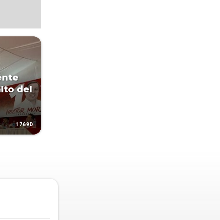
ente
lto del
1769D