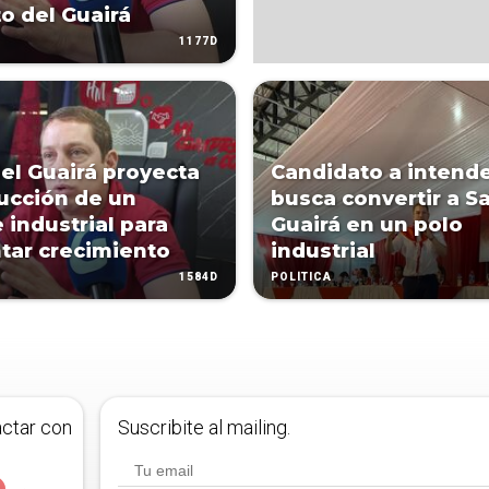
to del Guairá
1177D
del Guairá proyecta
Candidato a intend
ucción de un
busca convertir a Sa
 industrial para
Guairá en un polo
ar crecimiento
industrial
1584D
POLÍTICA
actar con
Suscribite al mailing.