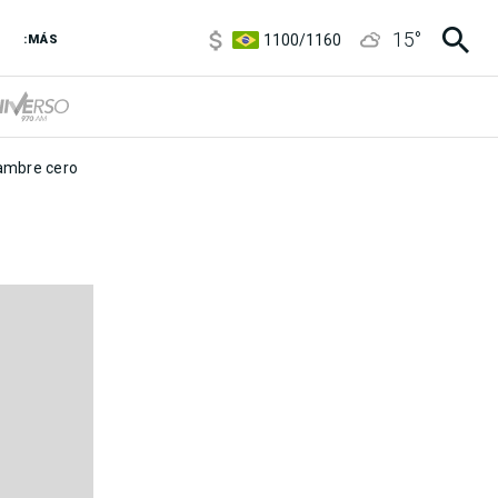
5900
/
5960
15
°
1100
/
1160
:MÁS
3,8
/
4
6850
/
7200
5900
/
5960
mbre cero