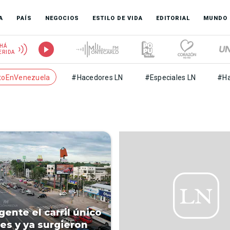
A
PAÍS
NEGOCIOS
ESTILO DE VIDA
EDITORIAL
MUNDO
HÁ
ERIDA
toEnVenezuela
#Hacedores LN
#Especiales LN
#Ha
gente el carril único
es y ya surgieron