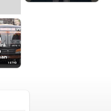
l
irá
a
man
1079D