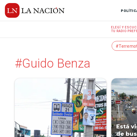
POLÍTIC
ELEGÍ Y
ESCUC
TU RADIO
PREF
#Terremo
#Guido Benza
Está vi
de bus