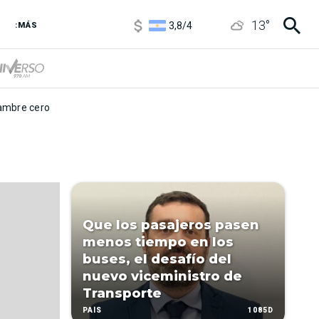
1100
/
1160
13
°
3,8
/
4
:MÁS
6850
/
7200
5900
/
5960
mbre cero
Que los pasajeros pasen
menos tiempo en los
buses, el desafío del
nuevo viceministro de
Transporte
1085D
PAÍS