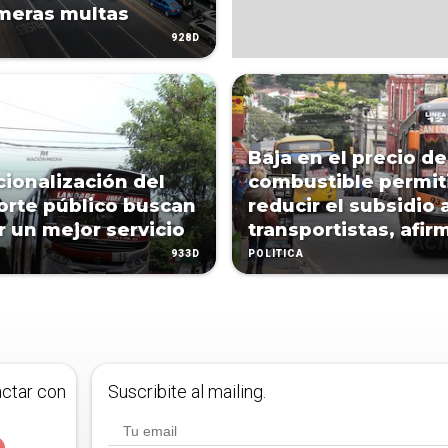
imeras multas
928D
Baja en el precio de
cionalización del
combustible permit
orte público buscan
reducir el subsidio 
r un mejor servicio
transportistas, afir
933D
POLÍTICA
actar con
Suscribite al mailing.