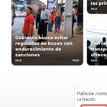
las pr
PAÍS
Gobierno busca evitar
reguladas de buses con
Con ra
endurecimiento de
transp
sanciones
ofrece
905D
PAÍS
PAÍS
Publicitar /cont
La Nación