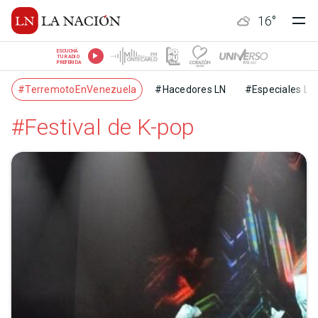
16
°
ESCUCHÁ
TU RADIO
PREFERIDA
#TerremotoEnVenezuela
#Hacedores LN
#Especiales LN
#Festival de K-pop