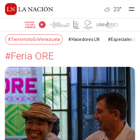
23
°
ESCUCHÁ
TU RADIO
PREFERIDA
#TerremotoEnVenezuela
#Hacedores LN
#Especiales LN
#Feria ORE