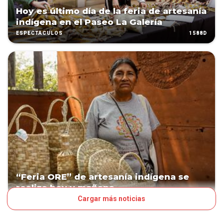
Hoy es último día de la feria de artesanía
indígena en el Paseo La Galería
1588D
ESPECTÁCULOS
“Feria ORE” de artesanía indígena se
realiza hoy y mañana
Cargar más noticias
1730D
VOS