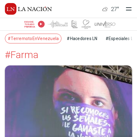
27
°
ESCUCHÁ
TU RADIO
PREFERIDA
#TerremotoEnVenezuela
#Hacedores LN
#Especiales LN
#Farma