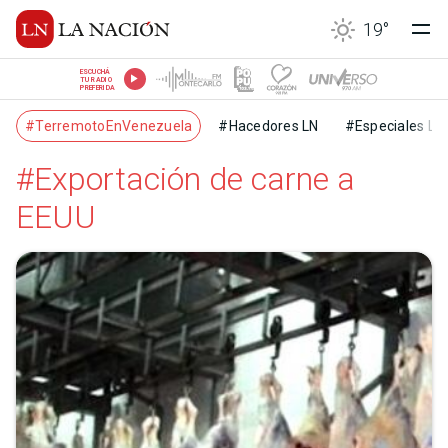
19
°
ESCUCHÁ
TU RADIO
PREFERIDA
#TerremotoEnVenezuela
#Hacedores LN
#Especiales LN
#Exportación de carne a
EEUU