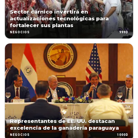
Sector cárnico invertirá en
actualizaciones tecnológicas para
fortalecer sus plantas
999D
NEGOCIOS
Representantes de EE. UU. destacan
excelencia de la ganadería paraguaya
1000D
NEGOCIOS