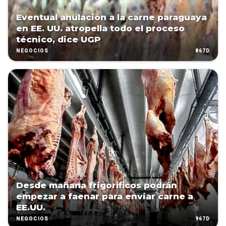
Eventual anulación a la carne paraguaya
en EE. UU. atropella todo el proceso
técnico, dice UGP
867D
NEGOCIOS
Desde mañana frigoríficos podrán
empezar a faenar para enviar carne a
EE.UU.
967D
NEGOCIOS