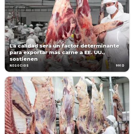
La calidad será un factor determinante
para exportar más carne a EE. UU.,
sostienen
991D
NEGOCIOS