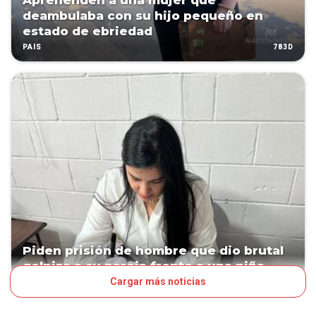
Aprehenden a una mujer que
deambulaba con su hijo pequeño en
estado de ebriedad
783D
PAÍS
Piden prisión de hombre que dio brutal
golpiza a su pareja frente a una niña
Cargar más noticias
995D
PAÍS