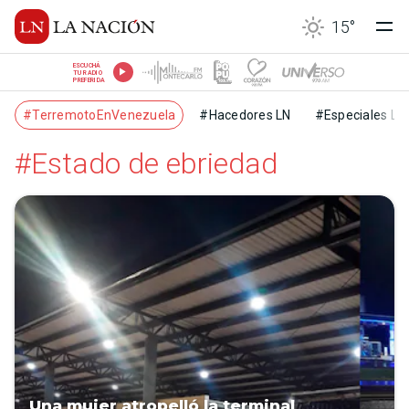
15
°
ESCUCHÁ
TU RADIO
PREFERIDA
#TerremotoEnVenezuela
#Hacedores LN
#Especiales LN
#Estado de ebriedad
Una mujer atropelló la terminal