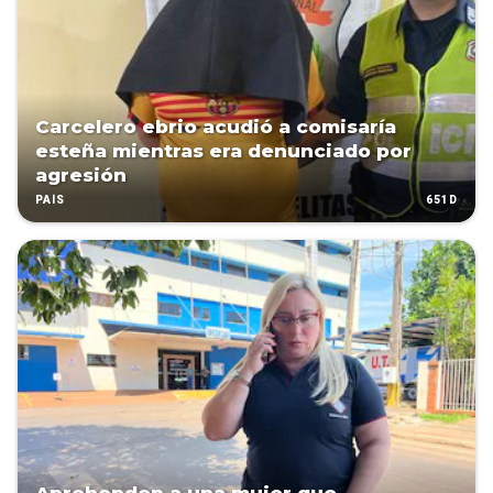
Carcelero ebrio acudió a comisaría
esteña mientras era denunciado por
agresión
651D
PAÍS