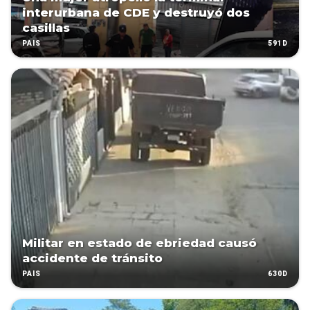
interurbana de CDE y destruyó dos
casillas
591D
PAÍS
Militar en estado de ebriedad causó
accidente de tránsito
630D
PAÍS