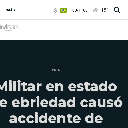
1100
/
1160
15
°
:MÁS
3,8
/
4
6850
/
7200
5900
/
5960
PAÍS
Militar en estado
e ebriedad causó
accidente de