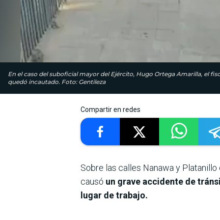
En el caso del suboficial mayor del Ejército, Hugo Ortega Amarilla, el fis
quedó incautado. Foto: Gentileza
Compartir en redes
Sobre las calles Nanawa y Platanillo
causó
un grave accidente de tránsi
lugar de trabajo.