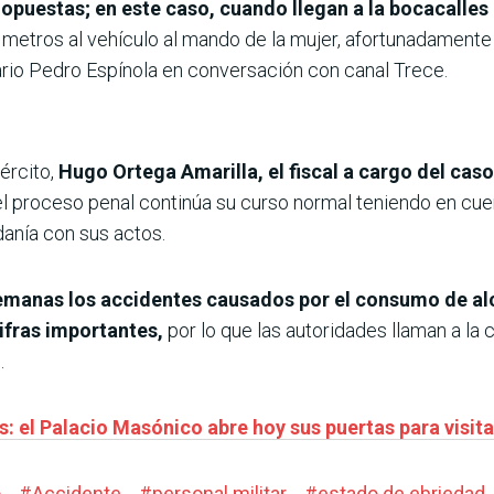
opuestas; en este caso, cuando llegan a la bocacalles
os metros al vehículo al mando de la mujer, afortunadament
rio Pedro Espínola en conversación con canal Trece.
ército,
Hugo Ortega Amarilla, el fiscal a cargo del cas
l proceso penal continúa su curso normal teniendo en cuent
danía con sus actos.
semanas los accidentes causados por el consumo de al
ifras importantes,
por lo que las autoridades llaman a la 
.
 el Palacio Masónico abre hoy sus puertas para visit
o
#
Accidente
#
personal militar
#
estado de ebriedad