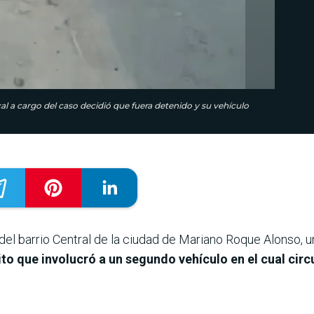
cal a cargo del caso decidió que fuera detenido y su vehículo
 del barrio Central de la ciudad de Mariano Roque Alonso, u
to que involucró a un segundo vehículo en el cual circ