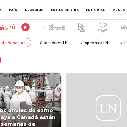
A
PAÍS
NEGOCIOS
ESTILO DE VIDA
EDITORIAL
MUNDO
HÁ
ERIDA
toEnVenezuela
#Hacedores LN
#Especiales LN
#Ha
a
os envíos de carne
aya a Canadá están
s semanas de