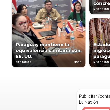
concre
NEGOCIOS
Paraguay mantiene la
Estado
equivalencia sanitaria con
ingres
EE. UU.
parag
355D
NEGOCIOS
NEGOCIOS
Publicitar /cont
La Nación