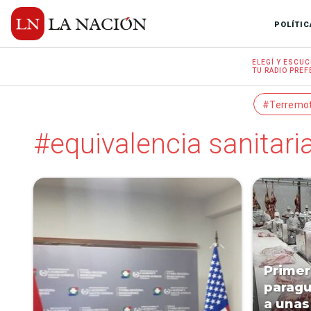
POLÍTIC
ELEGÍ Y
ESCUC
TU RADIO
PREF
#Terremo
#equivalencia sanitari
Primer
paragu
a una