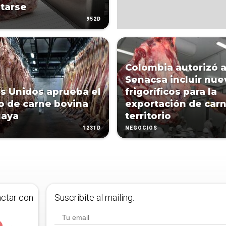
tarse
952D
Colombia autorizó a
Senacsa incluir nue
s Unidos aprueba el
frigoríficos para la
o de carne bovina
exportación de carn
uaya
territorio
1231D
NEGOCIOS
actar con
Suscribite al mailing.