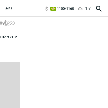
5900
/
5960
15
°
1100
/
1160
:MÁS
3,8
/
4
6850
/
7200
5900
/
5960
mbre cero