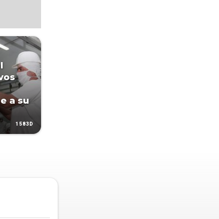
l
vos
e a su
1583D