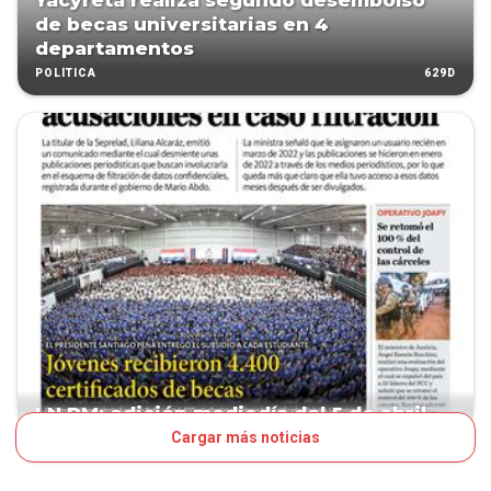
Yacyretá realiza segundo desembolso
de becas universitarias en 4
departamentos
629D
POLÍTICA
LN PM: edición mediodía del 5 de abril
Cargar más noticias
854D
TAPA LNPM