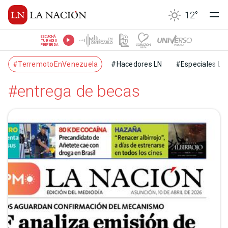
12
°
ESCUCHÁ
TU RADIO
PREFERIDA
#TerremotoEnVenezuela
#Hacedores LN
#Especiales LN
#entrega de becas