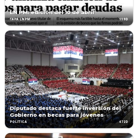
LN PM: edición del 10 de abril
119D
TAPA LNPM
Diputado destaca fuerte inversión del
Gobierno en becas para jóvenes
472D
POLÍTICA