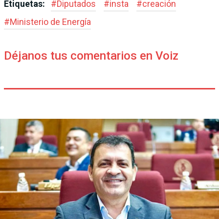
Etiquetas:
#
Diputados
#
insta
#
creación
#
Ministerio de Energía
Déjanos tus comentarios en Voiz