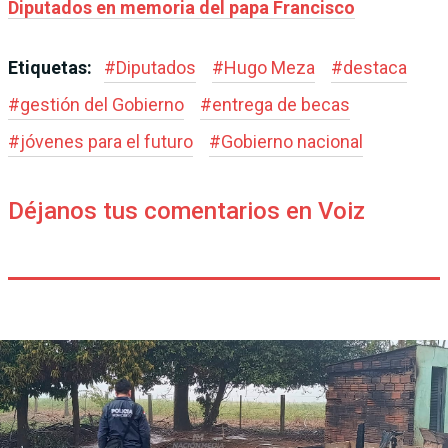
Diputados en memoria del papa Francisco
Etiquetas:
#
Diputados
#
Hugo Meza
#
destaca
#
gestión del Gobierno
#
entrega de becas
#
jóvenes para el futuro
#
Gobierno nacional
Déjanos tus comentarios en Voiz