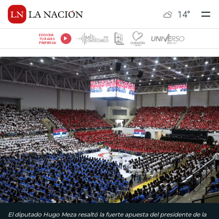
14
°
ESCUCHÁ
TU RADIO
PREFERIDA
El diputado Hugo Meza resaltó la fuerte apuesta del presidente de la