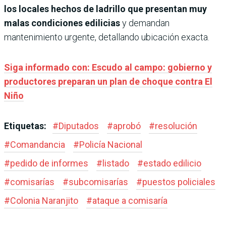
los locales hechos de ladrillo que presentan muy
malas condiciones edilicias
y demandan
mantenimiento urgente, detallando ubicación exacta.
Siga informado con: Escudo al campo: gobierno y
productores preparan un plan de choque contra El
Niño
Etiquetas:
#
Diputados
#
aprobó
#
resolución
#
Comandancia
#
Policía Nacional
#
pedido de informes
#
listado
#
estado edilicio
#
comisarías
#
subcomisarías
#
puestos policiales
#
Colonia Naranjito
#
ataque a comisaría