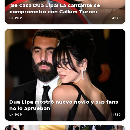
¡Se casa Dua Lipa! La cantante se
comprometió con Callum Turner
417D
LN POP
Dua Lipa mostró nuevo novio y sus fans
no lo aprueban
1173D
LN POP