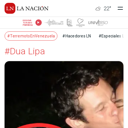
22
°
ESCUCHÁ
TU RADIO
PREFERIDA
#TerremotoEnVenezuela
#Hacedores LN
#Especiales LN
#Dua Lipa