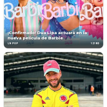
¡Confirmado! Dua Lipa actuará en la
nueva película de Barbie
1218D
LN POP