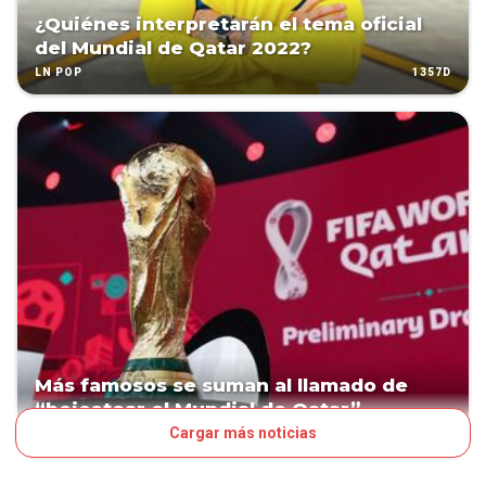
¿Quiénes interpretarán el tema oficial
del Mundial de Qatar 2022?
1357D
LN POP
Más famosos se suman al llamado de
“boicotear el Mundial de Qatar”
Cargar más noticias
1359D
LN POP