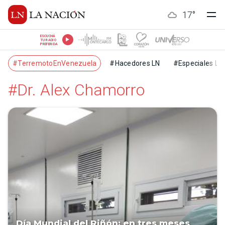
17
°
ESCUCHÁ
TU RADIO
PREFERIDA
#TerremotoEnVenezuela
#Hacedores LN
#Especiales LN
#Dr. Alex Chamorro
Día Mundial del Riñón: en tres meses