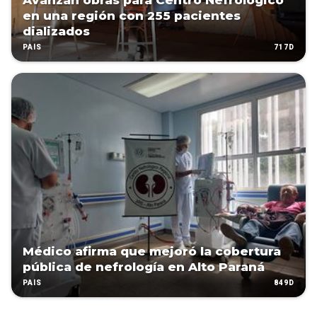
Avanzan obras para Centro Nefrológico
en una región con 255 pacientes
dializados
717D
PAÍS
Médico afirma que mejoró la cobertura
pública de nefrología en Alto Paraná
849D
PAÍS