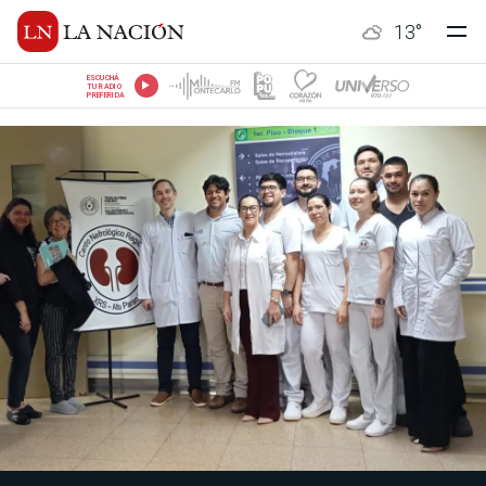
13
°
ESCUCHÁ
TU RADIO
PREFERIDA