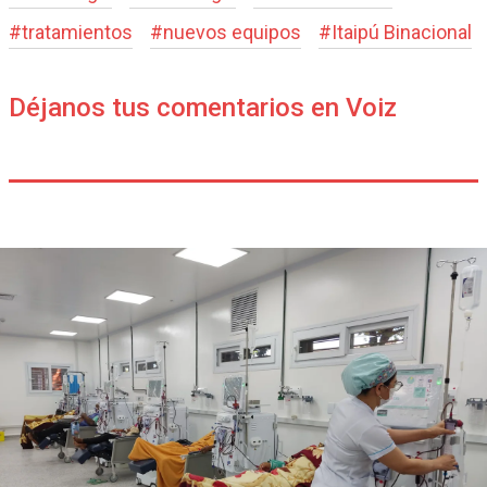
#
tratamientos
#
nuevos equipos
#
Itaipú Binacional
Déjanos tus comentarios en Voiz