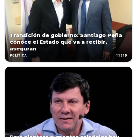
Transición de gobierno: Santiago Peña
conoce el Estado que va a recibir,
aseguran
1164D
POLÍTICA