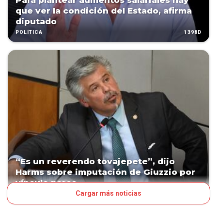
Para plantear aumentos salariales hay
que ver la condición del Estado, afirma
diputado
1398D
POLÍTICA
“Es un reverendo tovajepete”, dijo
Harms sobre imputación de Giuzzio por
vínculo narco
Cargar más noticias
1453D
POLÍTICA