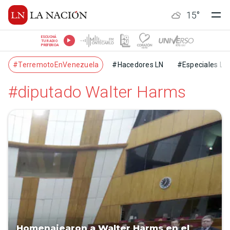
15
°
ESCUCHÁ
TU RADIO
PREFERIDA
#TerremotoEnVenezuela
#Hacedores LN
#Especiales LN
#diputado Walter Harms
Homenajearon a Walter Harms en el