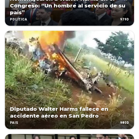
Congreso: “Un hombre al servicio de su
país”
979D
POLÍTICA
Diputado Walter Harms fallece en
accidente aéreo en San Pedro
980D
PAÍS