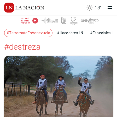
18
°
ESCUCHÁ
TU RADIO
PREFERIDA
#TerremotoEnVenezuela
#Hacedores LN
#Especiales LN
#destreza