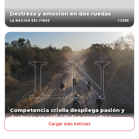
Destreza y emoción en dos ruedas
1238D
LA NACIÓN DEL FINDE
Competencia criolla despliega pasión y
destreza en actividades ecuestres
Cargar más noticias
1455D
NEGOCIOS