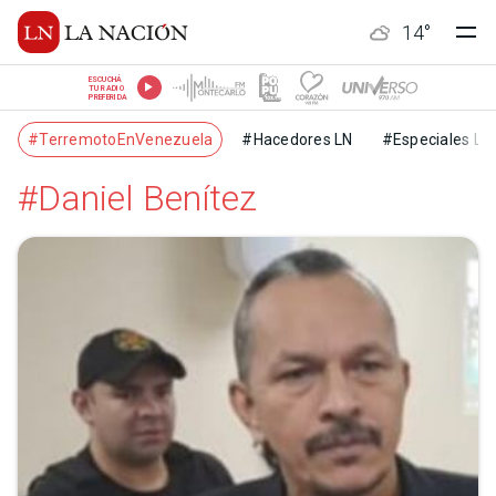
14
°
ESCUCHÁ
TU RADIO
PREFERIDA
#TerremotoEnVenezuela
#Hacedores LN
#Especiales LN
#Daniel Benítez