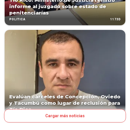
Tío Rico: Ministerio de Justicia remitió
informe al juzgado sobre estado de
penitenciarías
1173D
POLÍTICA
Evalúan cárceles de Concepción, Oviedo
y Tacumbú como lugar de reclusión para
Tío Rico
Cargar más noticias
1177D
POLÍTICA