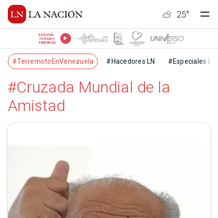
25
°
ESCUCHÁ
TU RADIO
PREFERIDA
#TerremotoEnVenezuela
#Hacedores LN
#Especiales LN
#Cruzada Mundial de la
Amistad