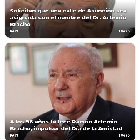
Solicitan que una calle de Asunción sea
asignada con el nombre del Dr. Artemio
Bracho
1862D
PAÍS
A los 96 años fallece Ramón Artemio
Bracho, impulsor del Día de la Amistad
1869D
PAÍS